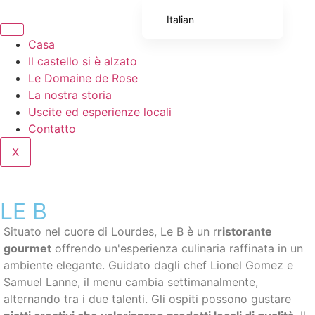
Italian
French
Casa
Il castello si è alzato
English (UK)
Le Domaine de Rose
English (United States)
La nostra storia
Uscite ed esperienze locali
Spanish
Contatto
Portuguese
X
German
LE B
Situato nel cuore di Lourdes, Le B è un
r
ristorante
gourmet
offrendo un'esperienza culinaria raffinata in un
ambiente elegante. Guidato dagli chef Lionel Gomez e
Samuel Lanne, il menu cambia settimanalmente,
alternando tra i due talenti. Gli ospiti possono gustare