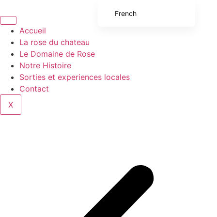
French
English (UK)
Accueil
La rose du chateau
English (United States)
Le Domaine de Rose
Spanish
Notre Histoire
Sorties et experiences locales
Italian
Contact
Portuguese
X
German