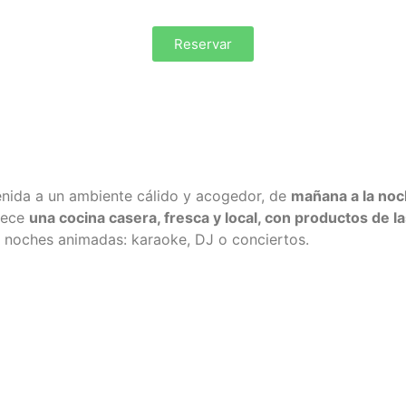
Reservar
venida a un ambiente cálido y acogedor,
de
mañana a la no
frece
una cocina casera, fresca y local, con productos de l
y noches animadas: karaoke, DJ o conciertos.