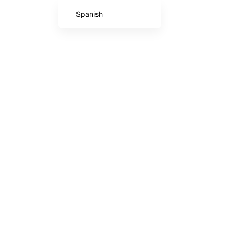
Spanish
French
English (UK)
English (United States)
Italian
Portuguese
German