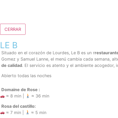
CERRAR
LE B
Situado en el corazón de Lourdes, Le B es un
r
restaurant
Gomez y Samuel Lanne, el menú cambia cada semana, alte
de calidad
. El servicio es atento y el ambiente acogedor,
Abierto todas las noches
Domaine de Rose :
≈ 8 min |
≈ 36 min
Rosa del castillo:
≈ 7 min |
≈ 5 min