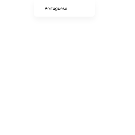
Portuguese
French
English (UK)
English (United States)
Spanish
Italian
German